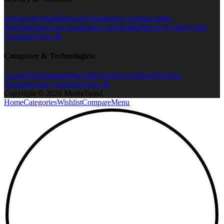
Necklace
Pendant
Diamond Ring
Silver Earing
Leather
Watcher
Rolex
Gucci
Australian Opal
Ammolite
Sun Pyrite
Faceted
Carnelian
View all
Computer & Technologies:
Laptop
iMac
Smartphone
Tablet
Apple
Asus
Drone
Wireless
Speaker
Game Controller
View all
Copyright © 2026 MediaTrend.
Home
Categories
Wishlist
Compare
Menu