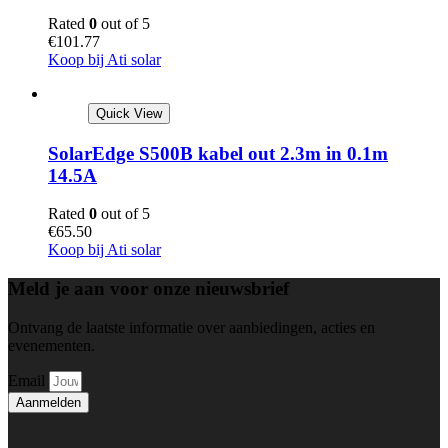
Rated
0
out of 5
€
101.77
Koop bij Ati solar
Quick View
SolarEdge S500B kabel out 2.3m in 0.1m
14.5A
Rated
0
out of 5
€
65.50
Koop bij Ati solar
Meld je aan voor onze nieuwsbrief
Ontvang de laatste informatie over aanbiedingen, acties en
evenementen.
Email
Aanmelden