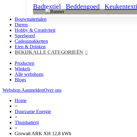
Badtextiel
Beddengoed
Keukentexti
Bouwmaterialen
Dieren
Hobby & Creativiteit
Speelgoed
Cadeaupakketten
Eten & Drinken
BEKIJK ALLE CATEGORIEËN
Producten
Winkels
Alle webshops
Blogs
Webshop Aanmelden
Over ons
Home
>
Duurzame Energie
>
Thuisbatterij
>
Growatt ARK XH 12,8 kWh