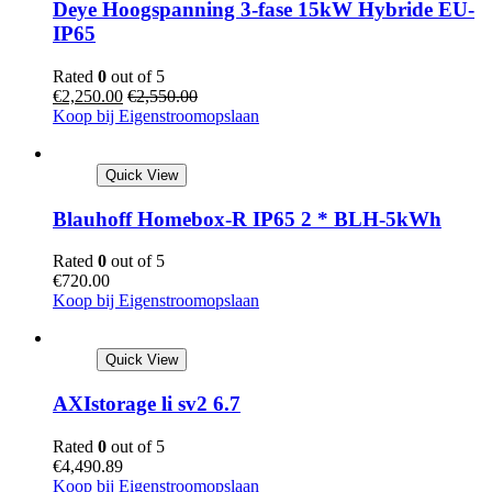
Deye Hoogspanning 3-fase 15kW Hybride EU-
IP65
Rated
0
out of 5
€
2,250.00
€
2,550.00
Koop bij Eigenstroomopslaan
Quick View
Blauhoff Homebox-R IP65 2 * BLH-5kWh
Rated
0
out of 5
€
720.00
Koop bij Eigenstroomopslaan
Quick View
AXIstorage li sv2 6.7
Rated
0
out of 5
€
4,490.89
Koop bij Eigenstroomopslaan