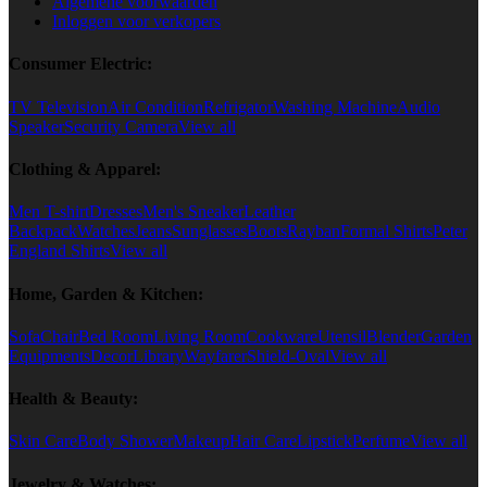
Algemene voorwaarden
Inloggen voor verkopers
Consumer Electric:
TV Television
Air Condition
Refrigator
Washing Machine
Audio
Speaker
Security Camera
View all
Clothing & Apparel:
Men T-shirt
Dresses
Men's Sneaker
Leather
Backpack
Watches
Jeans
Sunglasses
Boots
Rayban
Formal Shirts
Peter
England Shirts
View all
Home, Garden & Kitchen:
Sofa
Chair
Bed Room
Living Room
Cookware
Utensil
Blender
Garden
Equipments
Decor
Library
Wayfarer
Shield-Oval
View all
Health & Beauty:
Skin Care
Body Shower
Makeup
Hair Care
Lipstick
Perfume
View all
Jewelry & Watches: